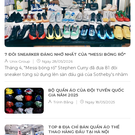
7 ĐÔI SNEARKER ĐÁNG NHỚ NHẤT CỦA "MESSI BÓNG RỔ"
|
Unix Group
Ngày
28/05/2026
Tháng 4, "Messi bóng rổ" Stephen Curry đã đưa 81 đôi
sneaker từng sử dụng lên sàn đấu giá của Sotheby's nhằm
gây quỹ từ...
BỘ QUẦN ÁO CỦA ĐỘI TUYỂN QUỐC
GIA NĂM 2025
|
Trịnh Bằng
Ngày
18/05/2025
TOP 8 ĐỊA CHỈ BÁN QUẦN ÁO THỂ
THAO HÀNG ĐẦU TẠI HÀ NỘI