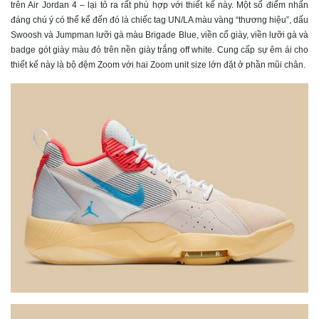
trên Air Jordan 4 – lại tỏ ra rất phù hợp với thiết kế này. Một số điểm nhấn
đáng chú ý có thể kể đến đó là chiếc tag UN/LA màu vàng “thương hiệu”, dấu
Swoosh và Jumpman lưỡi gà màu Brigade Blue, viền cổ giày, viền lưỡi gà và
badge gót giày màu đỏ trên nền giày trắng off white. Cung cấp sự êm ái cho
thiết kế này là bộ đệm Zoom với hai Zoom unit size lớn đặt ở phần mũi chân.