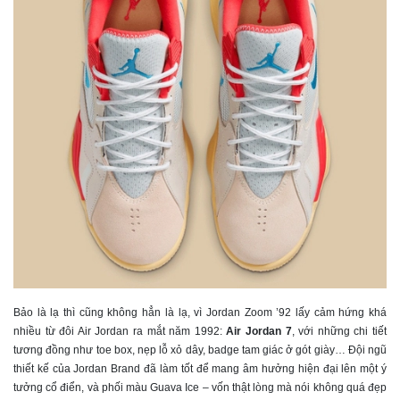
Bảo là lạ thì cũng không hẳn là lạ, vì Jordan Zoom ’92 lấy cảm hứng khá
nhiều từ đôi Air Jordan ra mắt năm 1992:
Air Jordan 7
, với những chi tiết
tương đồng như toe box, nẹp lỗ xỏ dây, badge tam giác ở gót giày… Đội ngũ
thiết kế của Jordan Brand đã làm tốt để mang âm hưởng hiện đại lên một ý
tưởng cổ điển, và phối màu Guava Ice – vốn thật lòng mà nói không quá đẹp