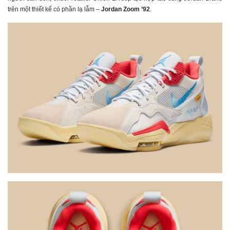
trên một thiết kế có phần lạ lẫm –
Jordan Zoom ’92
.