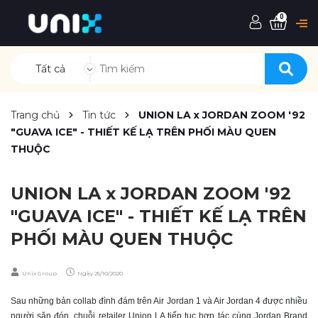
0
Tất cả
Trang chủ
Tin tức
UNION LA x JORDAN ZOOM '92
"GUAVA ICE" - THIẾT KẾ LẠ TRÊN PHỐI MÀU QUEN
THUỘC
UNION LA x JORDAN ZOOM '92
"GUAVA ICE" - THIẾT KẾ LẠ TRÊN
PHỐI MÀU QUEN THUỘC
Unix Group
Ngày
25/10/2020
Sau những bản collab đình đám trên Air Jordan 1 và Air Jordan 4 được nhiều
người săn đón, chuỗi retailer Union LA tiếp tục hợp tác cùng Jordan Brand