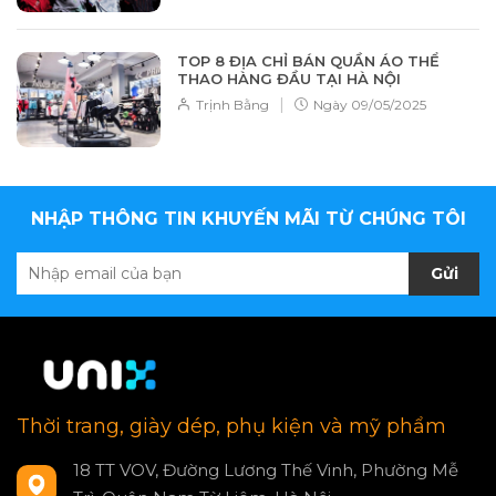
TOP 8 ĐỊA CHỈ BÁN QUẦN ÁO THỂ
THAO HÀNG ĐẦU TẠI HÀ NỘI
|
Trịnh Bằng
Ngày
09/05/2025
NHẬP THÔNG TIN KHUYẾN MÃI TỪ CHÚNG TÔI
Gửi
Thời trang, giày dép, phụ kiện và mỹ phẩm
18 TT VOV, Đường Lương Thế Vinh, Phường Mễ