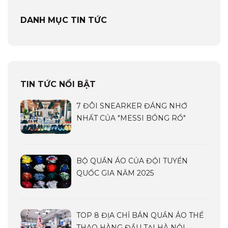
DANH MỤC TIN TỨC
TIN TỨC NỔI BẬT
7 ĐÔI SNEARKER ĐÁNG NHỚ
NHẤT CỦA "MESSI BÓNG RỔ"
BỘ QUẦN ÁO CỦA ĐỘI TUYỂN
QUỐC GIA NĂM 2025
TOP 8 ĐỊA CHỈ BÁN QUẦN ÁO THỂ
THAO HÀNG ĐẦU TẠI HÀ NỘI