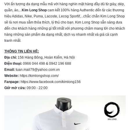
Với ấn tượng đa dạng mẫu mã với hàng nghìn mặt hàng đầy đủ từ giày, dép,
quần, áo,...
Kim Long Shop
cam kết 100% hàng Authentic đến từ các thương
hiệu Adidas, Nike, Puma, Lacoste, Lecog Sportif,...chắc chắn Kim Long Shop
sẽ là nơi mua sắm thỏa thích, lý thú cho bạn. Kim Long Shop sẵn sàng đưa
đến cho khách hàng những gì tốt nhất với phương châm mang tới cho khách
hàng những sản phẩm đa dạng nhất, dịch vụ nhanh nhất và giá cả cạnh
tranh nhất.
THÔNG TIN LIÊN HỆ:
Địa chỉ:
156 Hàng Bông, Hoàn Kiếm, Hà Nội
Điện thoại:
0966 044 498 & 0942 196 688
Email:
tuan.mail79@yahoo.com.vn
Website:
https://kimlongshop.com/
Fanpage:
https://www.facebook.com/kimlong156
Giờ mở cửa:
09:00 - 22:00