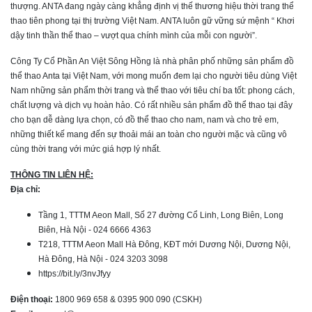
thượng. ANTA đang ngày càng khẳng định vị thế thương hiệu thời trang thể
thao tiên phong tại thị trường Việt Nam. ANTA luôn gữ vững sứ mệnh “ Khơi
dậy tinh thần thể thao – vượt qua chính mình của mỗi con người”.
Công Ty Cổ Phần An Việt Sông Hồng là nhà phân phố những sản phẩm đồ
thể thao Anta tại Việt Nam, với mong muốn đem lại cho người tiêu dùng Việt
Nam những sản phẩm thời trang và thể thao với tiêu chí ba tốt: phong cách,
chất lượng và dịch vụ hoàn hảo. Có rất nhiều sản phẩm đồ thể thao tại đây
cho bạn dễ dàng lựa chọn, có đồ thể thao cho nam, nam và cho trẻ em,
những thiết kế mang đến sự thoải mái an toàn cho người mặc và cũng vô
cùng thời trang với mức giá hợp lý nhất.
THÔNG TIN LIÊN HỆ:
Địa chỉ:
Tầng 1, TTTM Aeon Mall, Số 27 đường Cổ Linh, Long Biên, Long
Biên, Hà Nội - 024 6666 4363
T218, TTTM Aeon Mall Hà Đông, KĐT mới Dương Nội, Dương Nội,
Hà Đông, Hà Nội - 024 3203 3098
https://bit.ly/3nvJfyy
Điện thoại:
1800 969 658 & 0395 900 090 (CSKH)