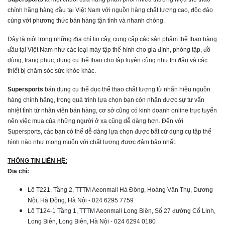
chính hãng hàng đầu tại Việt Nam với nguồn hàng chất lượng cao, độc đáo
cùng với phương thức bán hàng tận tình và nhanh chóng.
Đây là một trong những địa chỉ tin cậy, cung cấp các sản phẩm thể thao hàng
đầu tại Việt Nam như các loại máy tập thể hình cho gia đình, phòng tập, đồ
dùng, trang phục, dụng cụ thể thao cho tập luyện cũng như thi đấu và các
thiết bị chăm sóc sức khỏe khác.
Supersports
bán dụng cụ thể dục thể thao chất lượng từ nhãn hiệu nguồn
hàng chính hãng, trong quá trình lựa chọn bạn còn nhận được sự tư vấn
nhiệt tình từ nhân viên bán hàng, cơ sở cũng có kinh doanh online trực tuyến
nên việc mua của những người ở xa cũng dễ dàng hơn. Đến với
Supersports, các bạn có thể dễ dàng lựa chọn được bất cứ dụng cụ tập thể
hình nào như mong muốn với chất lượng được đảm bảo nhất.
THÔNG TIN LIÊN HỆ:
Địa chỉ:
Lô T221, Tầng 2, TTTM Aeonmall Hà Đông, Hoàng Văn Thụ, Dương
Nội, Hà Đông, Hà Nội - 024 6295 7759
Lô T124-1 Tầng 1, TTTM Aeonmall Long Biên, Số 27 đường Cổ Linh,
Long Biên, Long Biên, Hà Nội - 024 6294 0180