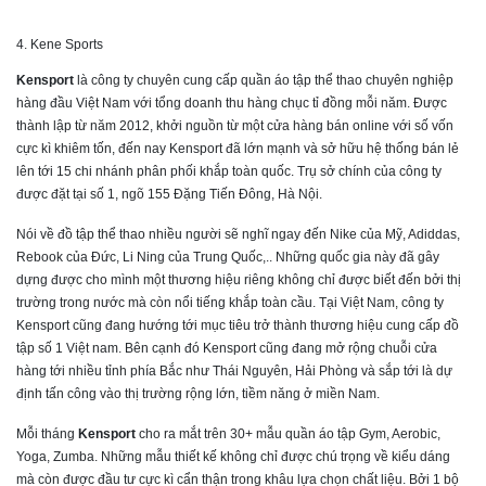
4. Kene Sports
Kensport
là công ty chuyên cung cấp quần áo tập thể thao chuyên nghiệp
hàng đầu Việt Nam với tổng doanh thu hàng chục tỉ đồng mỗi năm. Được
thành lập từ năm 2012, khởi nguồn từ một cửa hàng bán online với số vốn
cực kì khiêm tốn, đến nay Kensport đã lớn mạnh và sở hữu hệ thống bán lẻ
lên tới 15 chi nhánh phân phối khắp toàn quốc. Trụ sở chính của công ty
được đặt tại số 1, ngõ 155 Đặng Tiến Đông, Hà Nội.
Nói về đồ tập thể thao nhiều người sẽ nghĩ ngay đến Nike của Mỹ, Adiddas,
Rebook của Đức, Li Ning của Trung Quốc,.. Những quốc gia này đã gây
dựng được cho mình một thương hiệu riêng không chỉ được biết đến bởi thị
trường trong nước mà còn nổi tiếng khắp toàn cầu. Tại Việt Nam, công ty
Kensport cũng đang hướng tới mục tiêu trở thành thương hiệu cung cấp đồ
tập số 1 Việt nam. Bên cạnh đó Kensport cũng đang mở rộng chuỗi cửa
hàng tới nhiều tỉnh phía Bắc như Thái Nguyên, Hải Phòng và sắp tới là dự
định tấn công vào thị trường rộng lớn, tiềm năng ở miền Nam.
Mỗi tháng
Kensport
cho ra mắt trên 30+ mẫu quần áo tập Gym, Aerobic,
Yoga, Zumba. Những mẫu thiết kế không chỉ được chú trọng về kiểu dáng
mà còn được đầu tư cực kì cẩn thận trong khâu lựa chọn chất liệu. Bởi 1 bộ