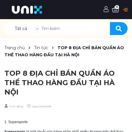
0
Tất cả
Trang chủ
Tin tức
TOP 8 ĐỊA CHỈ BÁN QUẦN ÁO
THỂ THAO HÀNG ĐẦU TẠI HÀ NỘI
TOP 8 ĐỊA CHỈ BÁN QUẦN ÁO
THỂ THAO HÀNG ĐẦU TẠI HÀ
NỘI
Trịnh Bằng
Ngày
09/05/2025
1. Supersports
Supersports
là một chuỗi cửa hàng phân phối nhiều thương hiệu thể thao