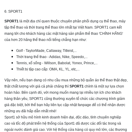
6. SPORT1
SPORT1
là một địa chỉ quen thuộc chuyên phân phối dụng cụ thể thao, máy
tập thể thao và thời trang thể thao lớn nhất tại Việt Nam. SPORT1 cam kết
mang tới cho khách hàng các mặt hàng sản phẩm thể thao 'CHÍNH HÃNG'
của hơn 20 hãng thể thao nổi tiếng chẳng hạn như:
Golf - TaylorMade, Callaway, Titleist,...
Thời trang thể thao - Adidas, Nike, Speedo,...
Tennis, xổ sống - Willson, Babolat, Yonex, Prince,...
Thiết bị tập cao cấp: OMA, KL, YL, etc,...
Vậy nên, nếu bạn đang có nhu cầu mua những bộ quần áo thể thao thật đẹp,
thật chất lượng với giá cả phải chăng thì
SPORT1
chính là một sự lựa chọn
hoàn hảo. Bên cạnh đó, với mong muốn mang lại nhiều lợi ích cho khách
hàng thân yêu, SPORT1 cũng thường xuyên tổ chức các chương trình giảm
giá đặc biệt, bởi thế bạn hãy liên tục cập nhật fanpage để có thể nhận được
những ưu đãi hấp dẫn nhất nhé!
Sport1 sở hữu mô hình kinh doanh hiện đại, độc đáo, tính chuyên nghiệp
cao và tốc độ phát triển hệ thống của Sport1 đã được các đối tác trong và
ngoài nước đánh giá cao. Với hệ thống cửa hàng có quy mô lớn, các thương