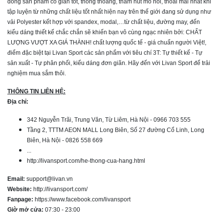
dòng sản phẩm co giãn tốt, thông thoáng, thấm hút mồ hôi, thoải mái nhất khi
tập luyện từ những chất liệu tốt nhất hiện nay trên thế giới đang sử dụng như
vải Polyester kết hợp với spandex, modal,…từ chất liệu, đường may, đến
kiểu dáng thiết kế chắc chắn sẽ khiến bạn vô cùng ngạc nhiên bởi: CHẤT
LƯỢNG VƯỢT XA GIÁ THÀNH! chất lượng quốc tế - giá chuẩn người Việt!,
điểm đặc biệt tại Livan Sport các sản phẩm với tiêu chí 3T: Tự thiết kế - Tự
sản xuất - Tự phân phối, kiểu dáng đơn giãn. Hãy đến với Livan Sport để trải
nghiệm mua sắm thôi.
THÔNG TIN LIÊN HỆ:
Địa chỉ:
342 Nguyễn Trãi, Trung Văn, Từ Liêm, Hà Nội - 0966 703 555
Tầng 2, TTTM AEON MALL Long Biên, Số 27 đường Cổ Linh, Long
Biên, Hà Nội - 0826 558 669
...
http://livansport.com/he-thong-cua-hang.html
Email:
support@livan.vn
Website:
http://livansport.com/
Fanpage:
https://www.facebook.com/livansport
Giờ mở cửa:
07:30 - 23:00