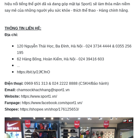
hiệu nổi tiếng thế giới đã và đang góp mặt tại Sport1 sẽ làm thỏa mãn niềm
say mê của những người yêu sức khỏe - thích thể thao - Hàng chính hãng.
THÔNG TIN LIÊN HỆ:
Địa chỉ:
120 Nguyễn Thái Học, Ba Đình, Hà Nội - 024 3734 4444 & 0355 256
195
62 Hàng Bông, Hoàn Kiếm, Hà Nội - 024 39416 603
...
https://bit.ly/2JfCfnO
Điện thoại:
0969 651 313 & 024 2222 8888 (CSKH/Bảo hành)
Email:
chamsockhachhang@sport1.vn
Website:
https://www.sport1.vn/
Fanpage:
https://www.facebook.com/sport1.vn/
Shopee:
https://shopee.vn/shop/176125653/