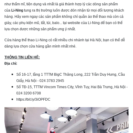
như thẩm mĩ, tiện dụng và nhất là giá thành hợp lý các dòng sản phẩm
của
Li-Ning
tung ra thị trường luôn được đón nhận từ mọi đối tượng khách
hàng. Hãy xem ngay các sản phẩm không chỉ quần áo thể thao mà còn cả
giày, các phụ kiện mũ, tất, túi, balo... tại website của Li-Ning để bạn có thể
lựa chọn được những sản phẩm ưng ý nhất.
Cửa hàng thể thao Li-Ning có rất nhiều chi nhánh tại Hà Nội, bạn có thể dễ
dàng lựa chọn cửa hàng gần mình nhất nhé.
THÔNG TIN LIÊN HỆ:
Địa chỉ:
Số 16-17, tầng 1 TTTM BigC Thăng Long, 222 Trần Duy Hưng, Cầu
Giấy, Hà Nội - 024 3783 2945
Số TĐ-15, TTTM Vincom Times City, Vĩnh Tuy, Hai Bà Trưng, Hà Nội -
024 3200 6708
https://bit.ly/3iOPFDC