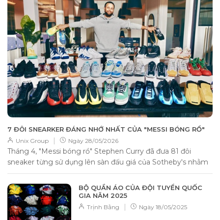
7 ĐÔI SNEARKER ĐÁNG NHỚ NHẤT CỦA "MESSI BÓNG RỔ"
|
Unix Group
Ngày
28/05/2026
Tháng 4, "Messi bóng rổ" Stephen Curry đã đưa 81 đôi
sneaker từng sử dụng lên sàn đấu giá của Sotheby's nhằm
gây quỹ từ...
BỘ QUẦN ÁO CỦA ĐỘI TUYỂN QUỐC
GIA NĂM 2025
|
Trịnh Bằng
Ngày
18/05/2025