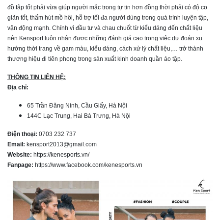
đồ tập tốt phải vừa giúp người mặc trong tự tin hơn đồng thời phải có độ co
giãn tốt, thấm hút mồ hôi, hỗ trợ tối đa người dùng trong quá trình luyện tập,
vận động mạnh. Chính vì đầu tư và chau chuốt từ kiểu dáng đến chất liệu
nên Kensport luôn nhận được những đánh giá cao trong việc dự đoán xu
hướng thời trang về gam màu, kiểu dáng, cách xử lý chất liệu,… trở thành
thương hiệu đi tiên phong trong sản xuất kinh doanh quần áo tập.
THÔNG TIN LIÊN HỆ:
Địa chỉ:
65 Trần Đăng Ninh, Cầu Giấy, Hà Nội
144C Lạc Trung, Hai Bà Trưng, Hà Nội
Điện thoại:
0703 232 737
Email:
kensport2013@gmail.com
Website:
https://kenesports.vn/
Fanpage:
https://www.facebook.com/kenesports.vn