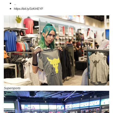
...
https://bit.ly/3zKHEYF
Supersports