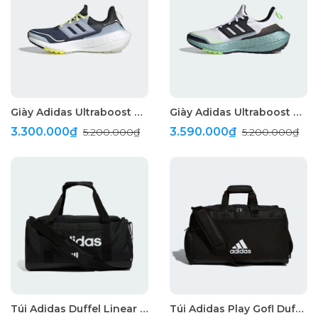
Giày Adidas Ultraboost 21 Cold.RDY " Blue "
Giày Adidas Ultraboost 21 Cold.RYD "White"
3.300.000₫
3.590.000₫
5.200.000₫
5.200.000₫
Túi Adidas Duffel Linear Cỡ Nhỏ "Black"
Túi Adidas Play Gofl Duffel Crestable "Black"