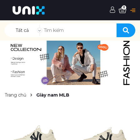
0
Tất cả
Trang chủ
Giày nam MLB