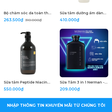
Bộ chăm sóc da toàn thân du lịch BEYOND: Sữa tắm - Dưỡng thể - Dầu gội
Sữa tắm dưỡng ẩm dành cho mọi làn da Thuần chay BEYOND Deep Moisture Body Wash 300ml
263.500₫
410.000₫
310.000₫
Sữa tắm Peptide Niacinaminde dưỡng ẩm cao cấp 950ml
Sữa Tắm 3 in 1 Nerman - Face, Body & Hair
550.000₫
209.000₫
NHẬP THÔNG TIN KHUYẾN MÃI TỪ CHÚNG TÔI