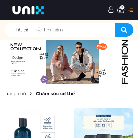
0
Tất cả
Trang chủ
Chăm sóc cơ thể