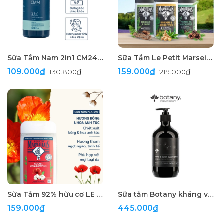
Sữa Tắm Nam 2in1 CM24 Hương Nước Hoa 180ml
Sữa Tắm Le Petit Marseillais 4 Trong 1 Dành Cho Cơ Thể, Tóc, Mặt Và Râu 250ml
109.000₫
159.000₫
130.800₫
219.000₫
Sữa Tắm 92% hữu cơ LE PETIT MARSEILLAIS dạng kem 250ml
Sữa tắm Botany kháng viêm, sạch sâu 500ml
159.000₫
445.000₫