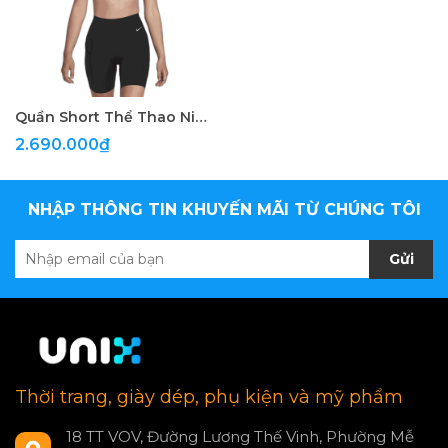
Quần Short Thể Thao Nike Universa
2.690.000₫
NHẬP THÔNG TIN KHUYẾN MÃI TỪ CHÚNG TÔI
Gửi
Thời trang, giày dép, phụ kiện và mỹ phẩm
18 TT VOV, Đường Lương Thế Vinh, Phường Mễ