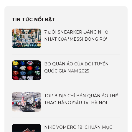
TIN TỨC NỔI BẬT
7 ĐÔI SNEARKER ĐÁNG NHỚ
NHẤT CỦA "MESSI BÓNG RỔ"
BỘ QUẦN ÁO CỦA ĐỘI TUYỂN
QUỐC GIA NĂM 2025
TOP 8 ĐỊA CHỈ BÁN QUẦN ÁO THỂ
THAO HÀNG ĐẦU TẠI HÀ NỘI
NIKE VOMERO 18: CHUẨN MỰC