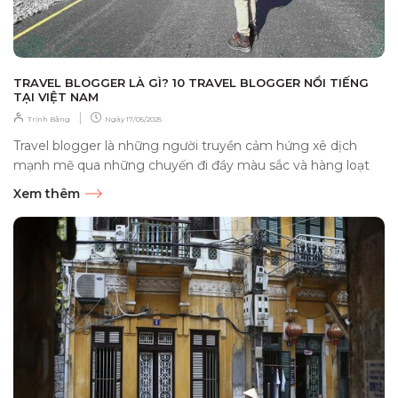
TRAVEL BLOGGER LÀ GÌ? 10 TRAVEL BLOGGER NỔI TIẾNG
TẠI VIỆT NAM
|
Trịnh Bằng
Ngày
17/05/2025
Travel blogger là những người truyền cảm hứng xê dịch
mạnh mẽ qua những chuyến đi đầy màu sắc và hàng loạt
kinh nghiệm hữu...
Xem thêm