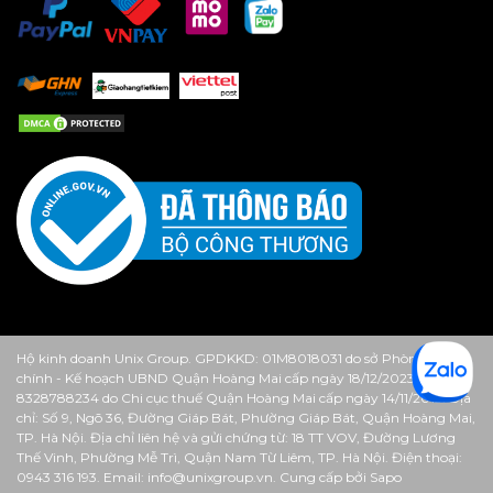
Hộ kinh doanh Unix Group. GPDKKD: 01M8018031 do sở Phòng Tài
chính - Kế hoạch UBND Quận Hoàng Mai cấp ngày 18/12/2023. MST:
8328788234 do Chi cục thuế Quận Hoàng Mai cấp ngày 14/11/2013. Địa
chỉ: Số 9, Ngõ 36, Đường Giáp Bát, Phường Giáp Bát, Quận Hoàng Mai,
TP. Hà Nội. Địa chỉ liên hệ và gửi chứng từ: 18 TT VOV, Đường Lương
Thế Vinh, Phường Mễ Trì, Quận Nam Từ Liêm, TP. Hà Nội. Điện thoại:
0943 316 193. Email: info@unixgroup.vn.
Cung cấp bởi
Sapo