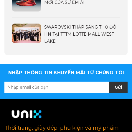
MỚI CỦA SỰ ÊM ÁI
SWAROVSKI THẮP SÁNG THỦ ĐÔ
HN TẠI TTTM LOTTE MALL WEST
LAKE
NHẬP THÔNG TIN KHUYẾN MÃI TỪ CHÚNG TÔI
Gửi
Thời trang, giày dép, phụ kiện và mỹ phẩm