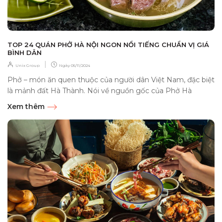
TOP 24 QUÁN PHỞ HÀ NỘI NGON NỔI TIẾNG CHUẨN VỊ GIÁ
BÌNH DÂN
|
Unix Group
Ngày
05/11/2024
Phở – món ăn quen thuộc của người dân Việt Nam, đặc biệt
là mảnh đất Hà Thành. Nói về nguồn gốc của Phở Hà
Nội chắc chẳng...
Xem thêm