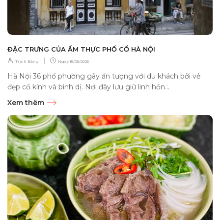
ĐẶC TRƯNG CỦA ẨM THỰC PHỐ CỔ HÀ NỘI
|
Trịnh Bằng
Ngày
15/05/2025
Hà Nội 36 phố phường gây ấn tượng với du khách bởi vẻ
đẹp cổ kính và bình dị. Nơi đây lưu giữ linh hồn...
Xem thêm