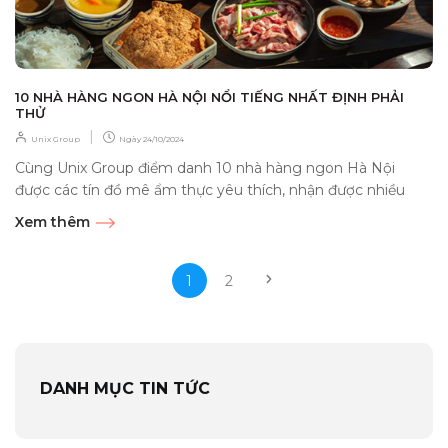
10 NHÀ HÀNG NGON HÀ NỘI NỔI TIẾNG NHẤT ĐỊNH PHẢI
THỬ
|
Unix Group
Ngày
24/10/2024
Cùng Unix Group điểm danh 10 nhà hàng ngon Hà Nội
được các tín đồ mê ẩm thực yêu thích, nhận được nhiều
đánh giá...
Xem thêm
1
2
DANH MỤC TIN TỨC