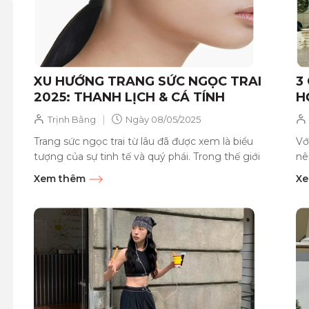
XU HƯỚNG TRANG SỨC NGỌC TRAI
3
2025: THANH LỊCH & CÁ TÍNH
H
|
Trịnh Bằng
Ngày
08/05/2025
Trang sức ngọc trai từ lâu đã được xem là biểu
Vớ
tượng của sự tinh tế và quý phái. Trong thế giới
nê
trang sức năm...
giả
Xem thêm
Xe