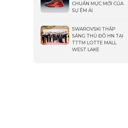
CHUẨN MỰC MỚI CỦA
SỰ ÊM ÁI
SWAROVSKI THẮP
SÁNG THỦ ĐÔ HN TẠI
TTTM LOTTE MALL
WEST LAKE