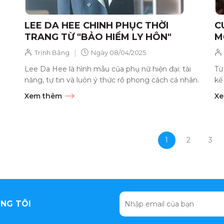
LEE DA HEE CHINH PHỤC THỜI
C
TRANG TỪ "BẢO HIỂM LY HÔN"
M
|
Trịnh Bằng
Ngày
08/04/2025
Lee Da Hee là hình mẫu của phụ nữ hiện đại: tài
Từ
năng, tự tin và luôn ý thức rõ phong cách cá nhân.
kế
Từ...
mộ
Xem thêm
Xe
1
2
3
NG TÔI