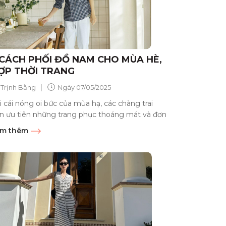
 CÁCH PHỐI ĐỒ NAM CHO MÙA HÈ,
ỢP THỜI TRANG
|
Trịnh Bằng
Ngày
07/05/2025
i cái nóng oi bức của mùa hạ, các chàng trai
n ưu tiên những trang phục thoáng mát và đơn
n. Áo polo kết...
m thêm