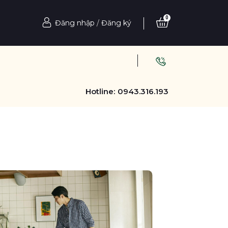
0
Đăng nhập
/
Đăng ký
Hotline:
0943.316.193