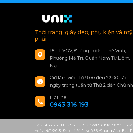
Thời trang, giày dép, phụ kiện và mỹ
phẩm
18 TT VOV, Đường Lương Thế Vinh,
Phường Mễ Trì, Quận Nam Từ Liêm, 
Nội
Giờ làm việc: Từ 9:00 đến 22:00 các
ngày trong tuần từ Thứ 2 đến Chủ nh
Hotline
0943 316 193
Hộ kinh doanh Unix Group. GPDKKD: 01M8018031 do sở 
ngày 14/11/2013. Địa chỉ: Số 9, Ngõ 36, Đường Giáp Bát,