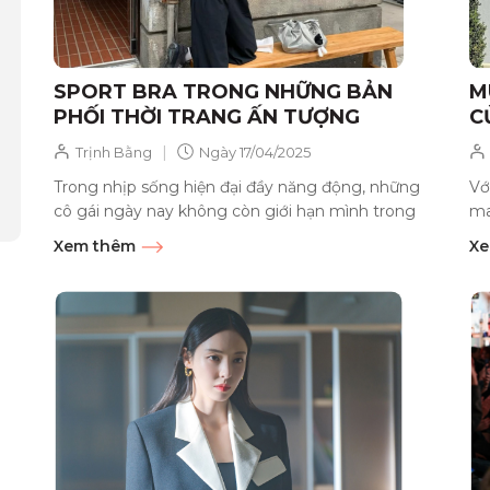
SPORT BRA TRONG NHỮNG BẢN
M
PHỐI THỜI TRANG ẤN TƯỢNG
C
|
Trịnh Bằng
Ngày
17/04/2025
Trong nhịp sống hiện đại đầy năng động, những
Vớ
cô gái ngày nay không còn giới hạn mình trong
ma
những bộ cánh cầu kỳ, bó...
tự 
Xem thêm
Xe