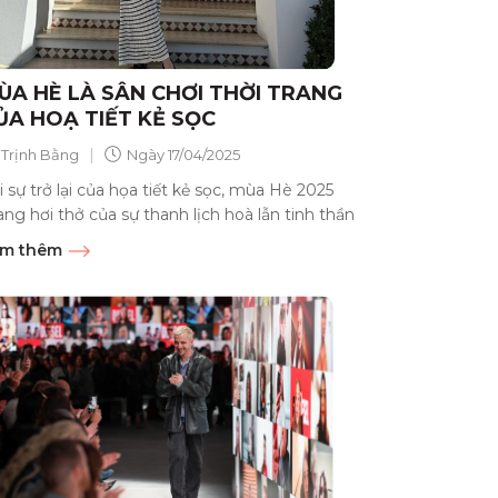
ÙA HÈ LÀ SÂN CHƠI THỜI TRANG
ỦA HOẠ TIẾT KẺ SỌC
|
Trịnh Bằng
Ngày
17/04/2025
i sự trở lại của họa tiết kẻ sọc, mùa Hè 2025
ng hơi thở của sự thanh lịch hoà lẫn tinh thần
do,...
m thêm