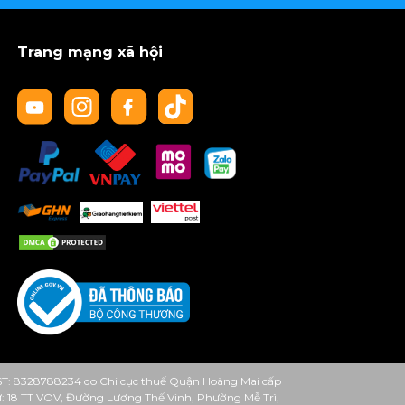
Trang mạng xã hội
ST: 8328788234 do Chi cục thuế Quận Hoàng Mai cấp
 từ: 18 TT VOV, Đường Lương Thế Vinh, Phường Mễ Trì,