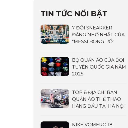
TIN TỨC NỔI BẬT
7 ĐÔI SNEARKER
ĐÁNG NHỚ NHẤT CỦA
"MESSI BÓNG RỔ"
BỘ QUẦN ÁO CỦA ĐỘI
TUYỂN QUỐC GIA NĂM
2025
TOP 8 ĐỊA CHỈ BÁN
QUẦN ÁO THỂ THAO
HÀNG ĐẦU TẠI HÀ NỘI
NIKE VOMERO 18: