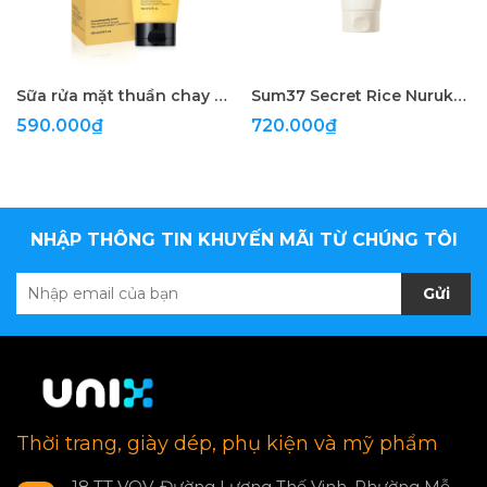
Sữa rửa mặt thuần chay Belif Super Knights Bright Toning Vegan Pack Cleanser 150ml
Sum37 Secret Rice Nuruk Daily Exfoliati
590.000₫
720.000₫
NHẬP THÔNG TIN KHUYẾN MÃI TỪ CHÚNG TÔI
Gửi
Thời trang, giày dép, phụ kiện và mỹ phẩm
18 TT VOV, Đường Lương Thế Vinh, Phường Mễ