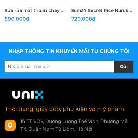
Sữa rửa mặt thuần chay Belif Super Knights Bright Toning Vegan Pack Cleanser 150ml
Sum37 Secret Rice Nuruk Daily Exfoliati
590.000₫
720.000₫
NHẬP THÔNG TIN KHUYẾN MÃI TỪ CHÚNG TÔI
Gửi
Thời trang, giày dép, phụ kiện và mỹ phẩm
18 TT VOV, Đường Lương Thế Vinh, Phường Mễ
Trì, Quận Nam Từ Liêm, Hà Nội