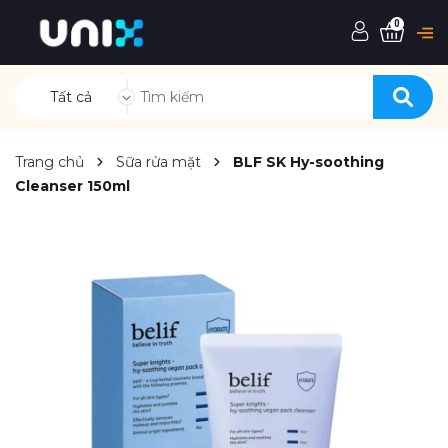
0
Tất cả
Trang chủ
Sữa rửa mặt
BLF SK Hy-soothing
Cleanser 150ml