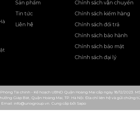
Sản phẩm
Chính sách vận chuyển
Tin tức
Chính sách kiểm hàng
Hà
Liên hệ
Chính sách đổi trả
Chính sách bảo hành
Chính sách bảo mật
ật
Chính sách đại lý
Phòng Tài chính - Kế hoạch UBND Quận Hoàng Mai cấp ngày 18/12/2023. M
 Phường Giáp Bát, Quận Hoàng Mai, TP. Hà Nội. Địa chỉ liên hệ và gửi chứng
. Email: info@unixgroup.vn.
Cung cấp bởi
Sapo