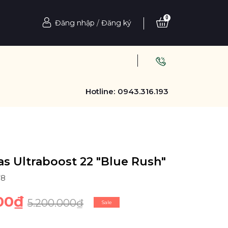
0
Đăng nhập
/
Đăng ký
Hotline:
0943.316.193
as Ultraboost 22 "Blue Rush"
78
00₫
5.200.000₫
Sale