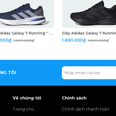
Giày Adidas Galaxy 7 Running '' Dark Blue ''
0.000₫
1.690.000₫
1.800.000₫
1.800.000₫
NG TÔI
Về chúng tôi
Chính sách
Trang chủ
Chính sách thanh toán