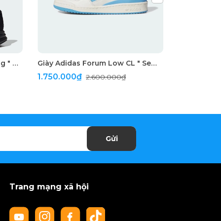
Giày Adidas Galaxy 7 Running " Triple Black "
Giày Adidas Forum Low CL " Semi Blue Burst"
1.750.000₫
1.690.00
2.600.000₫
Gửi
Trang mạng xã hội