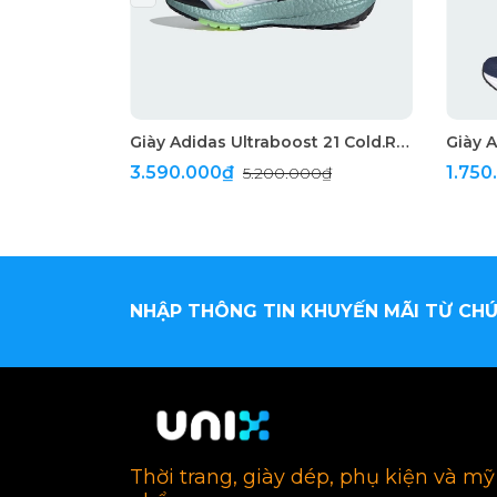
Giày Adidas Ultraboost 21 Cold.RYD "White"
3.590.000₫
1.75
5.200.000₫
NHẬP THÔNG TIN KHUYẾN MÃI TỪ CHÚ
Thời trang, giày dép, phụ kiện và mỹ