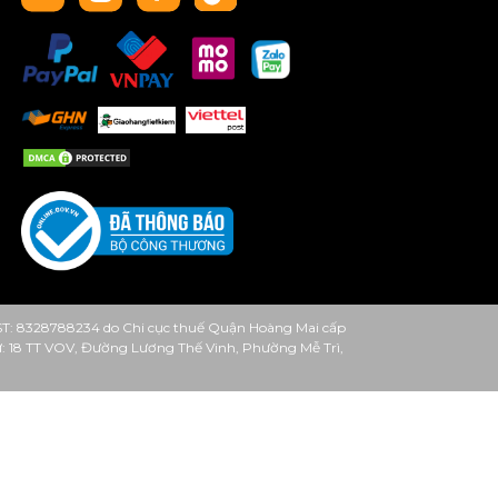
ST: 8328788234 do Chi cục thuế Quận Hoàng Mai cấp
 từ: 18 TT VOV, Đường Lương Thế Vinh, Phường Mễ Trì,