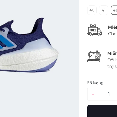
40
41
4
Miễ
Cho
Miễn
Đổi 
trợ 
Số lượng:
–