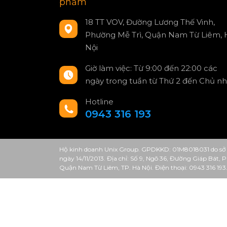
phẩm
18 TT VOV, Đường Lương Thế Vinh,
Phường Mễ Trì, Quận Nam Từ Liêm, 
Nội
Giờ làm việc: Từ 9:00 đến 22:00 các
ngày trong tuần từ Thứ 2 đến Chủ nh
Hotline
0943 316 193
Hộ kinh doanh Unix Group. GPDKKD: 01M8018031 do sở 
ngày 14/11/2013. Địa chỉ: Số 9, Ngõ 36, Đường Giáp Bát,
Quận Nam Từ Liêm, TP. Hà Nội. Điện thoại: 0943 316 193