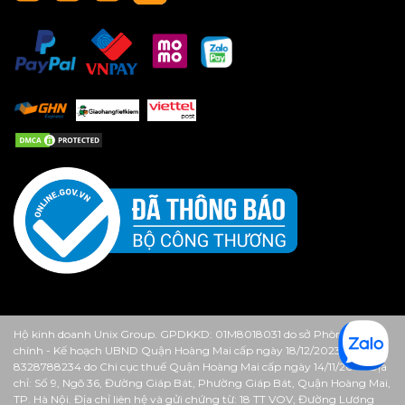
Hộ kinh doanh Unix Group. GPDKKD: 01M8018031 do sở Phòng Tài
chính - Kế hoạch UBND Quận Hoàng Mai cấp ngày 18/12/2023. MST:
8328788234 do Chi cục thuế Quận Hoàng Mai cấp ngày 14/11/2013. Địa
chỉ: Số 9, Ngõ 36, Đường Giáp Bát, Phường Giáp Bát, Quận Hoàng Mai,
TP. Hà Nội. Địa chỉ liên hệ và gửi chứng từ: 18 TT VOV, Đường Lương