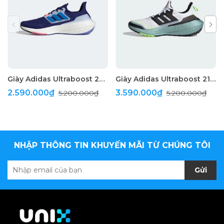
Giày Adidas Ultraboost 22 "Blue Rush"
Giày Adidas Ultraboost 21 Cold.RYD "White"
2.590.000₫
3.590.000₫
5.200.000₫
5.200.000₫
NHẬP THÔNG TIN KHUYẾN MÃI TỪ CHÚNG TÔI
Gửi