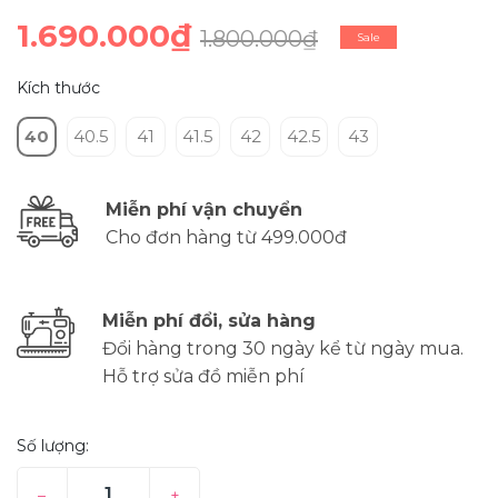
1.690.000₫
1.800.000₫
Sale
Kích thước
40
40.5
41
41.5
42
42.5
43
Miễn phí vận chuyển
Cho đơn hàng từ 499.000đ
Miễn phí đổi, sửa hàng
Đổi hàng trong 30 ngày kể từ ngày mua.
Hỗ trợ sửa đồ miễn phí
Số lượng:
–
+