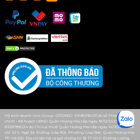
Hộ kinh doanh Unix Group. GPDKKD: 01M8018031 do sở Phòng Tài
chính - Kế hoạch UBND Quận Hoàng Mai cấp ngày 18/12/2023. MST:
8328788234 do Chi cục thuế Quận Hoàng Mai cấp ngày 14/11/2013. Địa
chỉ: Số 9, Ngõ 36, Đường Giáp Bát, Phường Giáp Bát, Quận Hoàng Mai,
TP. Hà Nội. Địa chỉ liên hệ và gửi chứng từ: 18 TT VOV, Đường Lương