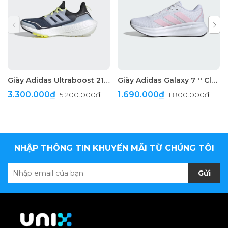
Giày Adidas Ultraboost 21 Cold.RDY " Blue "
Giày Adidas Galaxy 7 '' Cloud White ''
3.300.000₫
1.690.000₫
5.200.000₫
1.800.000₫
NHẬP THÔNG TIN KHUYẾN MÃI TỪ CHÚNG TÔI
Gửi