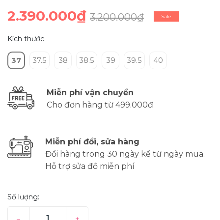
2.390.000₫
3.200.000₫
Sale
Kích thước
37
37.5
38
38.5
39
39.5
40
Miễn phí vận chuyển
Cho đơn hàng từ 499.000đ
Miễn phí đổi, sửa hàng
Đổi hàng trong 30 ngày kể từ ngày mua.
Hỗ trợ sửa đồ miễn phí
Số lượng:
–
+