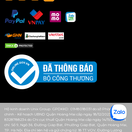
Hộ kinh doanh Unix Group. GPDKKD: 01M8018031 do sở Phòng Tài
chính - Kế hoạch UBND Quận Hoàng Mai cấp ngày 18/12/2023. MST:
8328788234 do Chi cục thuế Quận Hoàng Mai cấp ngày 14/11/2013. Địa
chỉ: Số 9, Ngõ 36, Đường Giáp Bát, Phường Giáp Bát, Quận Hoàng Mai,
TP. Hà Nội. Địa chỉ liên hệ và gửi chứng từ: 18 TT VOV, Đường Lương