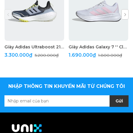
Giày Adidas Ultraboost 21 Cold.RDY " Blue "
Giày Adidas Galaxy 7 '' Cloud White ''
3.300.000₫
1.690.000₫
5.200.000₫
1.800.000₫
NHẬP THÔNG TIN KHUYẾN MÃI TỪ CHÚNG TÔI
Gửi