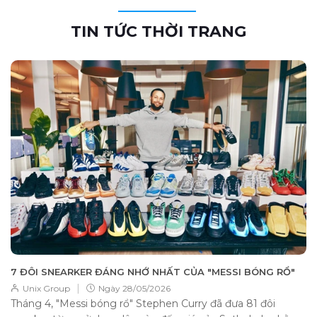
TIN TỨC THỜI TRANG
7 ĐÔI SNEARKER ĐÁNG NHỚ NHẤT CỦA "MESSI BÓNG RỔ"
|
Unix Group
Ngày
28/05/2026
Tháng 4, "Messi bóng rổ" Stephen Curry đã đưa 81 đôi