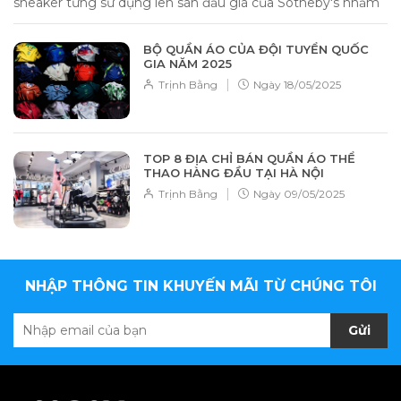
sneaker từng sử dụng lên sàn đấu giá của Sotheby's nhằm
gây quỹ từ...
BỘ QUẦN ÁO CỦA ĐỘI TUYỂN QUỐC
GIA NĂM 2025
|
Trịnh Bằng
Ngày
18/05/2025
TOP 8 ĐỊA CHỈ BÁN QUẦN ÁO THỂ
THAO HÀNG ĐẦU TẠI HÀ NỘI
|
Trịnh Bằng
Ngày
09/05/2025
NHẬP THÔNG TIN KHUYẾN MÃI TỪ CHÚNG TÔI
Gửi