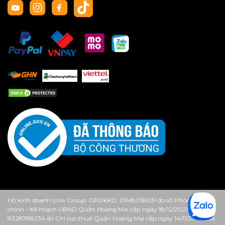
Hộ kinh doanh Unix Group. GPDKKD: 01M8018031 do sở Phòng Tài
chính - Kế hoạch UBND Quận Hoàng Mai cấp ngày 18/12/2023. MST:
8328788234 do Chi cục thuế Quận Hoàng Mai cấp ngày 14/11/2013. Địa