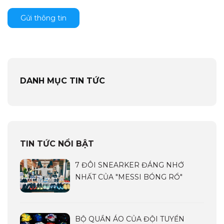
Gửi thông tin
DANH MỤC TIN TỨC
TIN TỨC NỔI BẬT
7 ĐÔI SNEARKER ĐÁNG NHỚ
NHẤT CỦA "MESSI BÓNG RỔ"
BỘ QUẦN ÁO CỦA ĐỘI TUYỂN