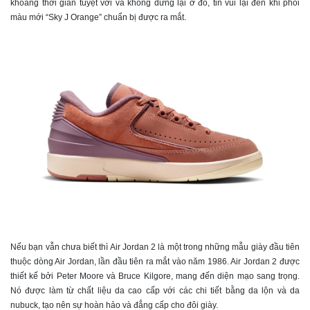
khoảng thời gian tuyệt vời và không dừng lại ở đó, tin vui lại đến khi phối
màu mới “Sky J Orange” chuẩn bị được ra mắt.
Nếu bạn vẫn chưa biết thì Air Jordan 2 là một trong những mẫu giày đầu tiên
thuộc dòng Air Jordan, lần đầu tiên ra mắt vào năm 1986. Air Jordan 2 được
thiết kế bởi Peter Moore và Bruce Kilgore, mang đến diện mạo sang trọng.
Nó được làm từ chất liệu da cao cấp với các chi tiết bằng da lộn và da
nubuck, tạo nên sự hoàn hảo và đẳng cấp cho đôi giày.