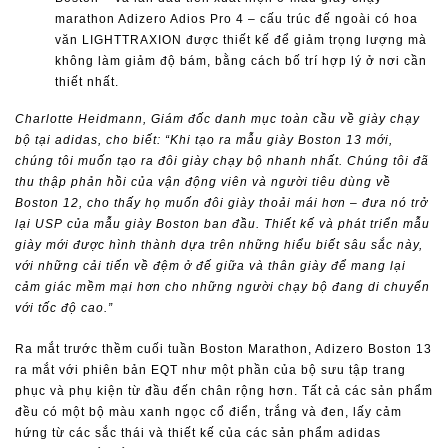
marathon Adizero Adios Pro 4 – cấu trúc đế ngoài có hoa
văn LIGHTTRAXION được thiết kế để giảm trọng lượng mà
không làm giảm độ bám, bằng cách bố trí hợp lý ở nơi cần
thiết nhất.
Charlotte Heidmann, Giám đốc danh mục toàn cầu về giày chạy
bộ tại adidas, cho biết: “Khi tạo ra mẫu giày Boston 13 mới,
chúng tôi muốn tạo ra đôi giày chạy bộ nhanh nhất. Chúng tôi đã
thu thập phản hồi của vận động viên và người tiêu dùng về
Boston 12, cho thấy họ muốn đôi giày thoải mái hơn – đưa nó trở
lại USP của mẫu giày Boston ban đầu. Thiết kế và phát triển mẫu
giày mới được hình thành dựa trên những hiểu biết sâu sắc này,
với những cải tiến về đệm ở đế giữa và thân giày để mang lại
cảm giác mềm mại hơn cho những người chạy bộ đang di chuyển
với tốc độ cao.”
Ra mắt trước thềm cuối tuần Boston Marathon, Adizero Boston 13
ra mắt với phiên bản EQT như một phần của bộ sưu tập trang
phục và phụ kiện từ đầu đến chân rộng hơn. Tất cả các sản phẩm
đều có một bộ màu xanh ngọc cổ điển, trắng và đen, lấy cảm
hứng từ các sắc thái và thiết kế của các sản phẩm adidas