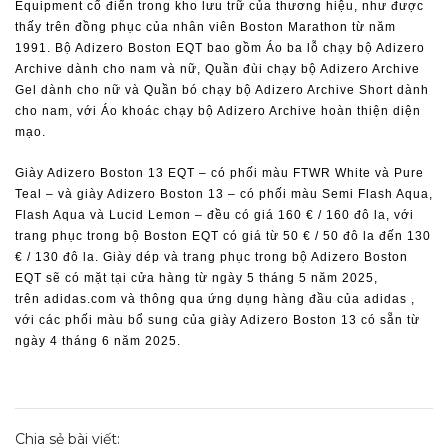
Equipment cổ điển trong kho lưu trữ của thương hiệu, như được
thấy trên đồng phục của nhân viên Boston Marathon từ năm
1991. Bộ Adizero Boston EQT bao gồm Áo ba lỗ chạy bộ Adizero
Archive dành cho nam và nữ, Quần đùi chạy bộ Adizero Archive
Gel dành cho nữ và Quần bó chạy bộ Adizero Archive Short dành
cho nam, với Áo khoác chạy bộ Adizero Archive hoàn thiện diện
mạo.
Giày Adizero Boston 13 EQT – có phối màu FTWR White và Pure
Teal – và giày Adizero Boston 13 – có phối màu Semi Flash Aqua,
Flash Aqua và Lucid Lemon – đều có giá 160 € / 160 đô la, với
trang phục trong bộ Boston EQT có giá từ 50 € / 50 đô la đến 130
€ / 130 đô la. Giày dép và trang phục trong bộ Adizero Boston
EQT sẽ có mặt tại cửa hàng từ ngày 5 tháng 5 năm 2025,
trên
adidas.com
và thông qua
ứng dụng hàng đầu của adidas
,
với các phối màu bổ sung của giày Adizero Boston 13 có sẵn từ
ngày 4 tháng 6 năm 2025.
Chia sẻ bài viết: