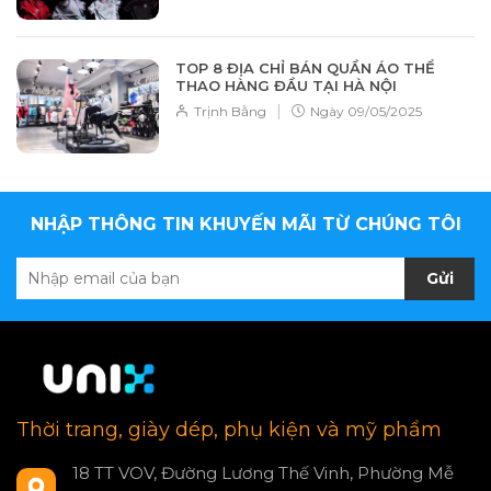
TOP 8 ĐỊA CHỈ BÁN QUẦN ÁO THỂ
THAO HÀNG ĐẦU TẠI HÀ NỘI
|
Trịnh Bằng
Ngày
09/05/2025
NHẬP THÔNG TIN KHUYẾN MÃI TỪ CHÚNG TÔI
Gửi
Thời trang, giày dép, phụ kiện và mỹ phẩm
18 TT VOV, Đường Lương Thế Vinh, Phường Mễ