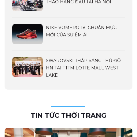
THAO HÀNG ĐẦU TẠI HÀ NỘI
NIKE VOMERO 18: CHUẨN MỰC
MỚI CỦA SỰ ÊM ÁI
SWAROVSKI THẮP SÁNG THỦ ĐÔ
HN TẠI TTTM LOTTE MALL WEST
LAKE
TIN TỨC THỜI TRANG