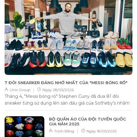
7 ĐÔI SNEARKER ĐÁNG NHỚ NHẤT CỦA "MESSI BÓNG RỔ"
|
Unix Group
Ngày
28/05/2026
Tháng 4, "Messi bóng rổ" Stephen Curry đã đưa 81 đôi
sneaker từng sử dụng lên sàn đấu giá của Sotheby's nhằm
gây quỹ từ...
BỘ QUẦN ÁO CỦA ĐỘI TUYỂN QUỐC
GIA NĂM 2025
|
Trịnh Bằng
Ngày
18/05/2025