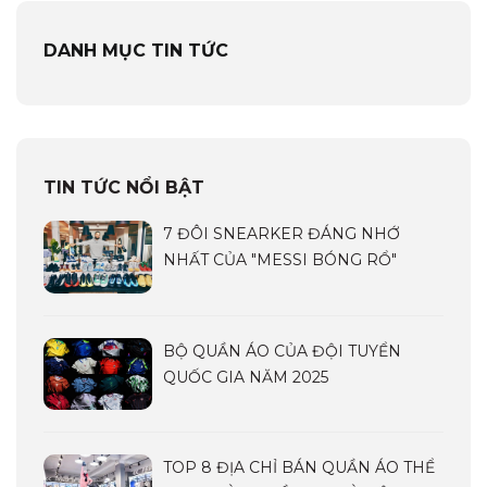
DANH MỤC TIN TỨC
TIN TỨC NỔI BẬT
7 ĐÔI SNEARKER ĐÁNG NHỚ
NHẤT CỦA "MESSI BÓNG RỔ"
BỘ QUẦN ÁO CỦA ĐỘI TUYỂN
QUỐC GIA NĂM 2025
TOP 8 ĐỊA CHỈ BÁN QUẦN ÁO THỂ