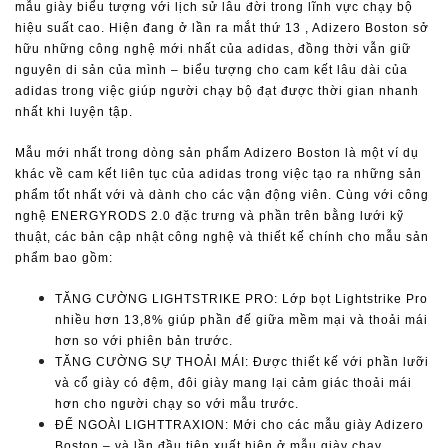
mẫu giày biểu tượng với lịch sử lâu đời trong lĩnh vực chạy bộ
hiệu suất cao. Hiện đang ở lần ra mắt thứ 13 , Adizero Boston sở
hữu những công nghệ mới nhất của adidas, đồng thời vẫn giữ
nguyên di sản của mình – biểu tượng cho cam kết lâu dài của
adidas trong việc giúp người chạy bộ đạt được thời gian nhanh
nhất khi luyện tập.
Mẫu mới nhất trong dòng sản phẩm Adizero Boston là một ví dụ
khác về cam kết liên tục của adidas trong việc tạo ra những sản
phẩm tốt nhất với và dành cho các vận động viên. Cùng với công
nghệ ENERGYRODS 2.0 đặc trưng và phần trên bằng lưới kỹ
thuật, các bản cập nhật công nghệ và thiết kế chính cho mẫu sản
phẩm bao gồm:
TĂNG CƯỜNG LIGHTSTRIKE PRO: Lớp bọt Lightstrike Pro
nhiều hơn 13,8% giúp phần đế giữa mềm mại và thoải mái
hơn so với phiên bản trước.
TĂNG CƯỜNG SỰ THOẢI MÁI: Được thiết kế với phần lưỡi
và cổ giày có đệm, đôi giày mang lại cảm giác thoải mái
hơn cho người chạy so với mẫu trước.
ĐẾ NGOÀI LIGHTTRAXION: Mới cho các mẫu giày Adizero
Boston – và lần đầu tiên xuất hiện ở mẫu giày chạy