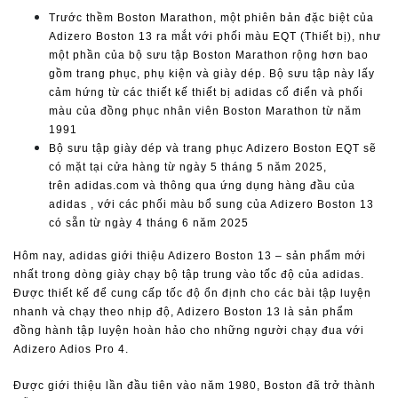
Trước thềm Boston Marathon, một phiên bản đặc biệt của
Adizero Boston 13 ra mắt với phối màu EQT (Thiết bị), như
một phần của bộ sưu tập Boston Marathon rộng hơn bao
gồm trang phục, phụ kiện và giày dép. Bộ sưu tập này lấy
cảm hứng từ các thiết kế thiết bị adidas cổ điển và phối
màu của đồng phục nhân viên Boston Marathon từ năm
1991
Bộ sưu tập giày dép và trang phục Adizero Boston EQT sẽ
có mặt tại cửa hàng từ ngày 5 tháng 5 năm 2025,
trên
adidas.com
và thông qua
ứng dụng hàng đầu của
adidas
, với các phối màu bổ sung của Adizero Boston 13
có sẵn từ ngày 4 tháng 6 năm 2025
Hôm nay, adidas giới thiệu Adizero Boston 13 – sản phẩm mới
nhất trong dòng giày chạy bộ tập trung vào tốc độ của adidas.
Được thiết kế để cung cấp tốc độ ổn định cho các bài tập luyện
nhanh và chạy theo nhịp độ, Adizero Boston 13 là sản phẩm
đồng hành tập luyện hoàn hảo cho những người chạy đua với
Adizero Adios Pro 4.
Được giới thiệu lần đầu tiên vào năm 1980, Boston đã trở thành