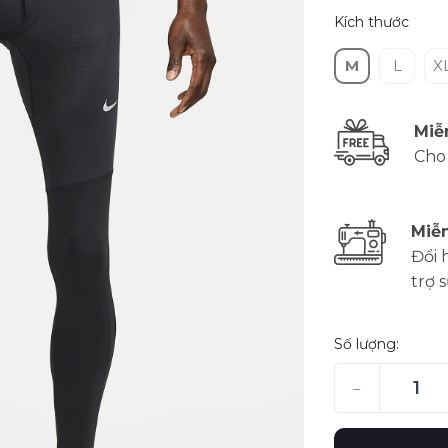
Kích thước
M
L
X
Miễ
Cho
Miễn
Đổi 
trợ 
Số lượng:
–