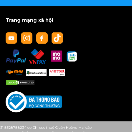
Trang mạng xã hội
ST: 8328788234 do Chi cục thuế Quận Hoàng Mai cấp