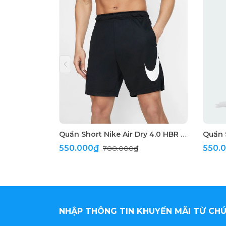
Quần Short Nike Air Dry 4.0 HBR Dri-FIT Training
Quần 
550.000₫
550.
700.000₫
NHẬP THÔNG TIN KHUYẾN MÃI TỪ CHÚ