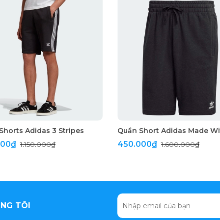
Shorts Adidas 3 Stripes
000₫
450.000₫
1.150.000₫
1.600.000₫
NG TÔI