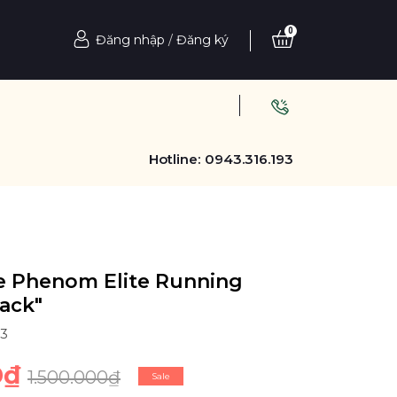
0
Đăng nhập
/
Đăng ký
Hotline:
0943.316.193
e Phenom Elite Running
lack"
23
0₫
1.500.000₫
Sale