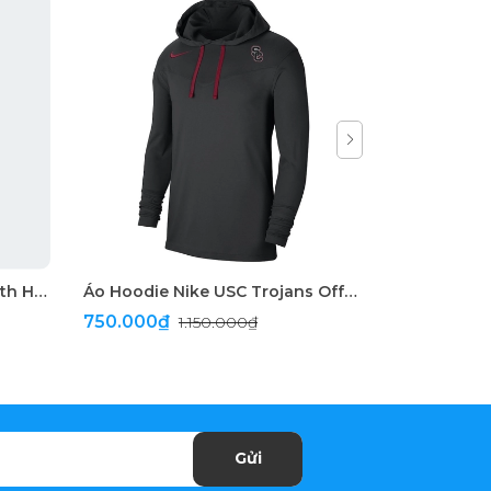
Quần Short Adidas Made With Hemp Essentials+
Áo Hoodie Nike USC Trojans Off-Field Perforrmance Black
750.000₫
590.000
1.150.000₫
Gửi