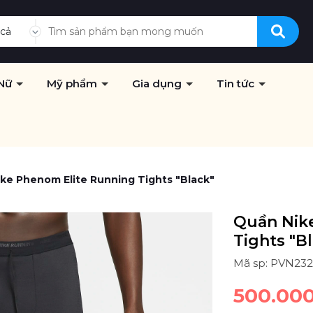
 cả
Nữ
Mỹ phẩm
Gia dụng
Tin tức
ke Phenom Elite Running Tights "Black"
Quần Nik
Tights "B
Mã sp: PVN23
500.00