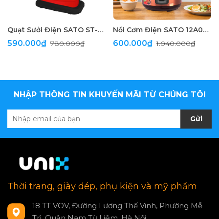
Quạt Sưởi Điện SATO ST-QS2B(D)
Nồi Cơm Điện SATO 12A025 1.2L
590.000₫
600.000₫
780.000₫
1.040.000₫
NHẬP THÔNG TIN KHUYẾN MÃI TỪ CHÚNG TÔI
Gửi
Thời trang, giày dép, phụ kiện và mỹ phẩm
18 TT VOV, Đường Lương Thế Vinh, Phường Mễ
Trì, Quận Nam Từ Liêm, Hà Nội