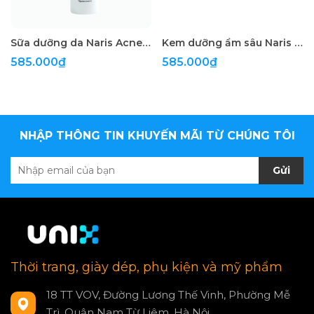
Sữa dưỡng da Naris Acne Grand Medicated Aqua Milk 160ml
Kem dưỡng ẩm sâu Naris Hyaluronic Acid Cream 48g
585.000₫
585.000₫
NHẬP THÔNG TIN KHUYẾN MÃI TỪ CHÚNG TÔI
Gửi
Thời trang, giày dép, phụ kiện và mỹ phẩm
18 TT VOV, Đường Lương Thế Vinh, Phường Mễ
Trì, Quận Nam Từ Liêm, Hà Nội