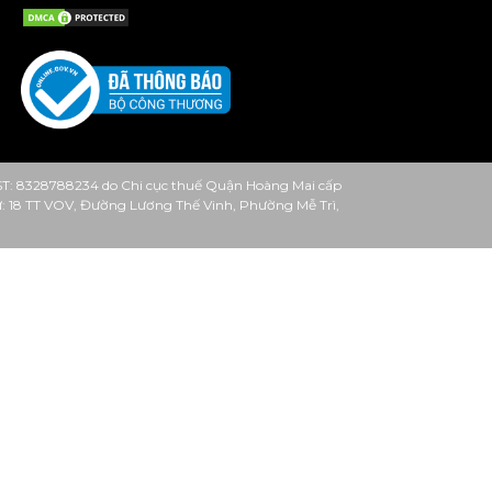
ST: 8328788234 do Chi cục thuế Quận Hoàng Mai cấp
 từ: 18 TT VOV, Đường Lương Thế Vinh, Phường Mễ Trì,