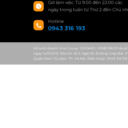
Giờ làm việc: Từ 9:00 đến 22:00 các
ngày trong tuần từ Thứ 2 đến Chủ nh
Hotline
0943 316 193
Hộ kinh doanh Unix Group. GPDKKD: 01M8018031 do sở 
ngày 14/11/2013. Địa chỉ: Số 9, Ngõ 36, Đường Giáp Bát,
Quận Nam Từ Liêm, TP. Hà Nội. Điện thoại: 0943 316 193