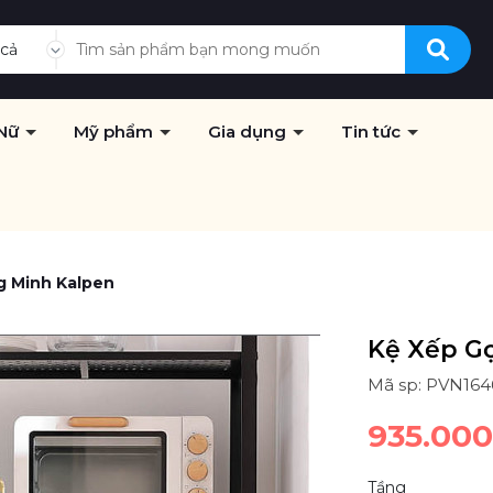
 cả
Nữ
Mỹ phẩm
Gia dụng
Tin tức
g Minh Kalpen
Kệ Xếp G
Mã sp: PVN164
935.00
Tầng