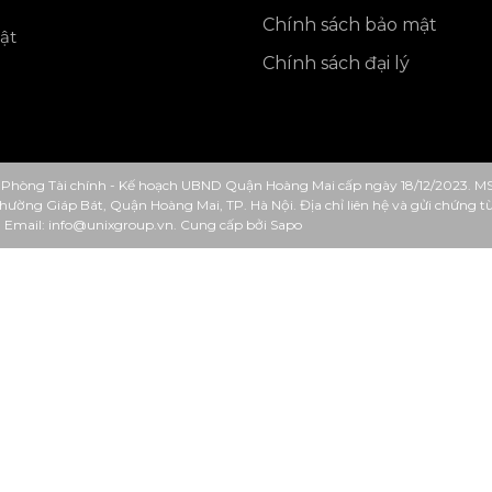
Chính sách bảo mật
ật
Chính sách đại lý
Phòng Tài chính - Kế hoạch UBND Quận Hoàng Mai cấp ngày 18/12/2023. M
 Phường Giáp Bát, Quận Hoàng Mai, TP. Hà Nội. Địa chỉ liên hệ và gửi chứng
. Email: info@unixgroup.vn.
Cung cấp bởi
Sapo