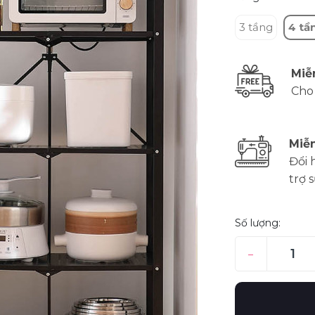
3 tầng
4 tầ
Miễ
Cho
Miễn
Đổi 
trợ 
Số lượng:
–