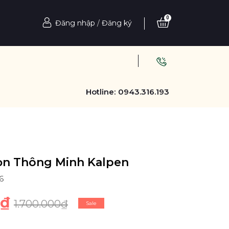
0
Đăng nhập
/
Đăng ký
Hotline:
0943.316.193
ọn Thông Minh Kalpen
6
0₫
1.700.000₫
Sale