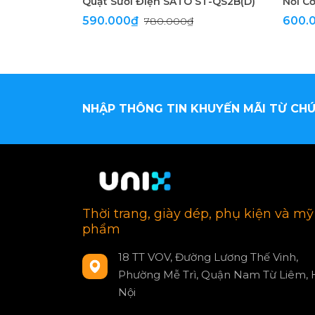
Quạt Sưởi Điện SATO ST-QS2B(D)
Nồi C
590.000₫
600.
780.000₫
NHẬP THÔNG TIN KHUYẾN MÃI TỪ CHÚ
Thời trang, giày dép, phụ kiện và mỹ
phẩm
18 TT VOV, Đường Lương Thế Vinh,
Phường Mễ Trì, Quận Nam Từ Liêm, 
Nội