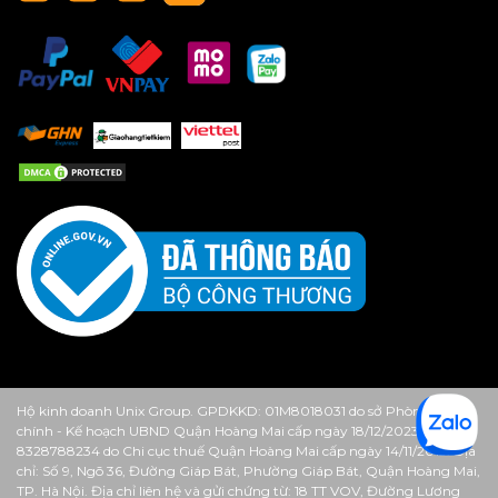
Hộ kinh doanh Unix Group. GPDKKD: 01M8018031 do sở Phòng Tài
chính - Kế hoạch UBND Quận Hoàng Mai cấp ngày 18/12/2023. MST:
8328788234 do Chi cục thuế Quận Hoàng Mai cấp ngày 14/11/2013. Địa
chỉ: Số 9, Ngõ 36, Đường Giáp Bát, Phường Giáp Bát, Quận Hoàng Mai,
TP. Hà Nội. Địa chỉ liên hệ và gửi chứng từ: 18 TT VOV, Đường Lương