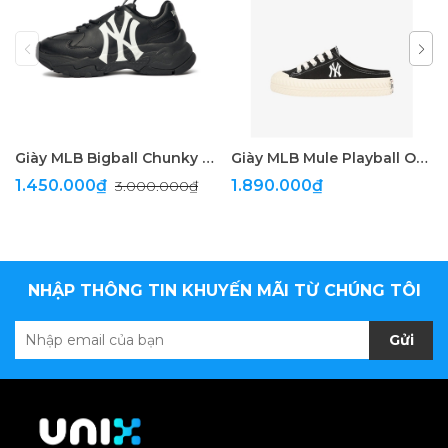
Giày MLB Bigball Chunky A New York Yankees
Giày MLB Mule Playball Origin
1.450.000₫
1.890.000₫
3.000.000₫
NHẬP THÔNG TIN KHUYẾN MÃI TỪ CHÚNG TÔI
Gửi