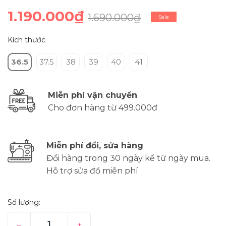
1.190.000₫
1.690.000₫
Sale
Kích thước
36.5
37.5
38
39
40
41
Miễn phí vận chuyển
Cho đơn hàng từ 499.000đ
Miễn phí đổi, sửa hàng
Đổi hàng trong 30 ngày kể từ ngày mua.
Hỗ trợ sửa đồ miễn phí
Số lượng:
–
+