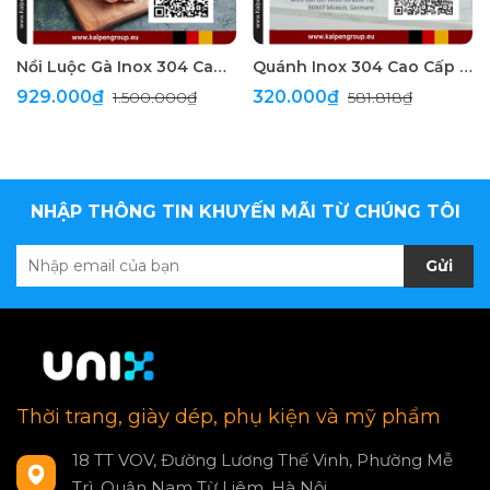
Nồi Luộc Gà Inox 304 Cao Cấp 5 Đáy Kalpen
Quánh Inox 304 Cao Cấp Kalpen Gliter
929.000₫
320.000₫
1.500.000₫
581.818₫
NHẬP THÔNG TIN KHUYẾN MÃI TỪ CHÚNG TÔI
Gửi
Thời trang, giày dép, phụ kiện và mỹ phẩm
18 TT VOV, Đường Lương Thế Vinh, Phường Mễ
Trì, Quận Nam Từ Liêm, Hà Nội