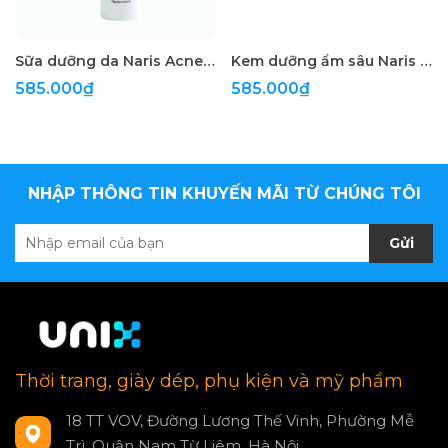
Sữa dưỡng da Naris Acne Grand Medicated Aqua Milk 160ml
Kem dưỡng ẩm sâu Naris Hyaluronic Acid Cream 48g
585.000₫
585.000₫
NHẬP THÔNG TIN KHUYẾN MÃI TỪ CHÚNG TÔI
Gửi
Thời trang, giày dép, phụ kiện và mỹ phẩm
18 TT VOV, Đường Lương Thế Vinh, Phường Mễ
Trì, Quận Nam Từ Liêm, Hà Nội