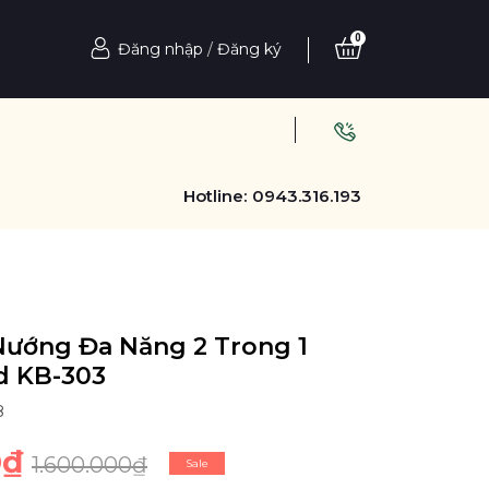
0
Đăng nhập
/
Đăng ký
Hotline:
0943.316.193
Nướng Đa Năng 2 Trong 1
d KB-303
8
0₫
1.600.000₫
Sale