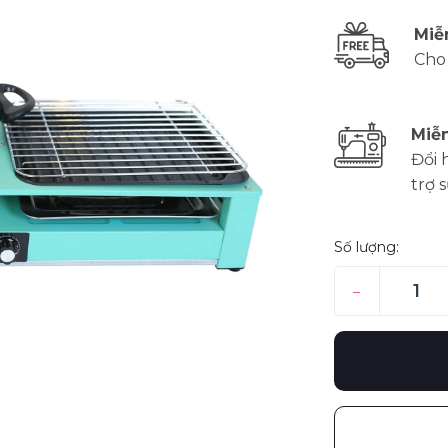
Miễ
Cho
Miễn
Đổi 
trợ 
Số lượng:
–