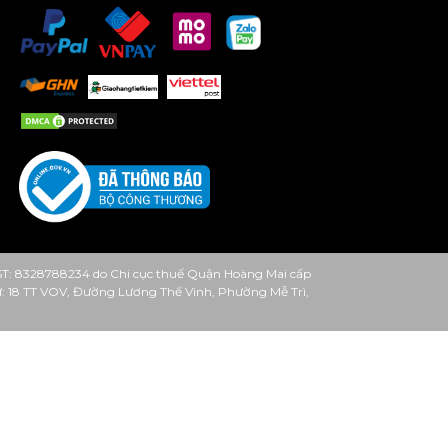
ST: 8328788234 do Chi cục thuế Quận Hoàng Mai cấp
 từ: 18 TT VOV, Đường Lương Thế Vinh, Phường Mễ Trì,