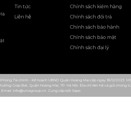
Tin tức
Chính sách kiểm hàng
Hà
Liên hệ
Chính sách đổi trả
Chính sách bảo hành
Chính sách bảo mật
ật
Chính sách đại lý
Phòng Tài chính - Kế hoạch UBND Quận Hoàng Mai cấp ngày 18/12/2023. M
 Phường Giáp Bát, Quận Hoàng Mai, TP. Hà Nội. Địa chỉ liên hệ và gửi chứng
. Email: info@unixgroup.vn.
Cung cấp bởi
Sapo