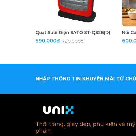
Quạt Sưởi Điện SATO ST-QS2B(D)
Nồi C
590.000₫
600.
780.000₫
NHẬP THÔNG TIN KHUYẾN MÃI TỪ CHÚ
Thời trang, giày dép, phụ kiện và mỹ
phẩm