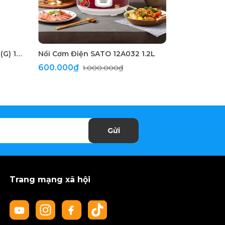
Nồi Cơm Điện SATO 18Q024 (G) 1.8L
Nồi Cơm Điện SATO 12A032 1.2L
Máy Làm Sữ
600.000₫
2.990.00
1.000.000₫
Gửi
Trang mạng xã hội