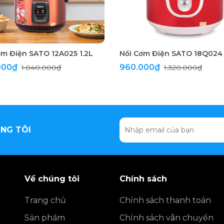
ơm Điện SATO 12A025 1.2L
000₫
960.000₫
1.040.000₫
1.320.000₫
NG TÔI
Về chúng tôi
Chính sách
Trang chủ
Chính sách thanh toán
Sản phẩm
Chính sách vận chuyển